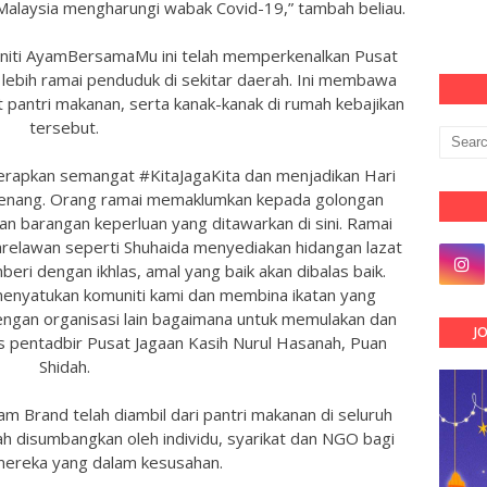
Malaysia mengharungi wabak Covid-19,” tambah beliau.
niti AyamBersamaMu ini telah memperkenalkan Pusat
lebih ramai penduduk di sekitar daerah. Ini membawa
pantri makanan, serta kanak-kanak di rumah kebajikan
tersebut.
erapkan semangat #KitaJagaKita dan menjadikan Hari
dikenang. Orang ramai memaklumkan kepada golongan
an barangan keperluan yang ditawarkan di sini. Ramai
elawan seperti Shuhaida menyediakan hidangan lazat
beri dengan ikhlas, amal yang baik akan dibalas baik.
nyatukan komuniti kami dan membina ikatan yang
engan organisasi lain bagaimana untuk memulakan dan
J
as pentadbir Pusat Jagaan Kasih Nurul Hasanah, Puan
Shidah.
am Brand telah diambil dari pantri makanan di seluruh
ah disumbangkan oleh individu, syarikat dan NGO bagi
ereka yang dalam kesusahan.