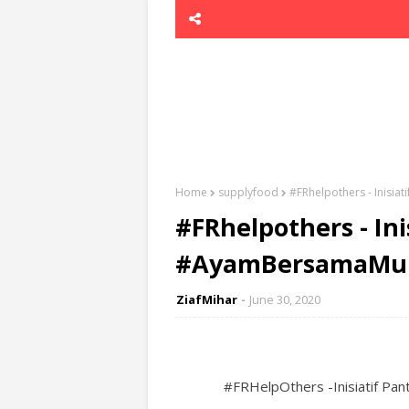
Home
supplyfood
#FRhelpothers - Inisia
#FRhelpothers - Ini
#AyamBersamaMu T
ZiafMihar
June 30, 2020
#FRHelpOthers -Inisiatif Pan