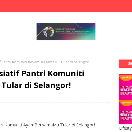
tif Pantri Komuniti #AyamBersamaMu Tular di Selangor!
SE
siatif Pantri Komuniti
ular di Selangor!
tri Komuniti AyamBersamaMu Tular di Selangor!
Lifest