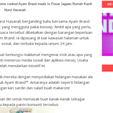
 home cooked Ayam Brand meals to Pusat Jagaan Rumah Kasih
MR 
Nurul Hasanah
Nurul Hasanah berganding bahu bersama Ayam Brand
 yang mengguna pakai konsep ‘Ambil apa yang perlu,
is cuaca tersebut dibekalkan dengan barangan keperluan
m Brand. Ia dipasang di luar kawasan halaman untuk
sosial, dan terbuka kepada umum 24 jam.
at berkongsi maklumat mengenai stok atau apa yang
ti menerusi media sosial dan aplikasi mesej. Usaha
lah menularkan inisiatif ini.
ik mereka dengan menyediakan hidangan masakan ala
k Ayam Brand™. Antaranya adalah seperti hidangan
engan kari sardin dan salad buah makaroni!
an diri untuk memasak buat kanak-kanak sebagai
 kepada pantri komuniti tersebut.