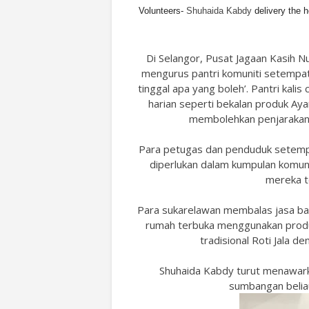
Volunteers-
Sh
uhaida Kabdy
delivery the
Di Selangor, Pusat Jagaan Kasih 
mengurus pantri komuniti setempat
tinggal apa yang boleh’. Pantri kal
harian seperti bekalan produk Aya
membolehkan penjarakan 
Para petugas dan penduduk setemp
diperlukan dalam kumpulan komuni
mereka te
Para sukarelawan membalas jasa ba
rumah terbuka menggunakan produ
tradisional Roti Jala d
Shuhaida Kabdy turut menawark
sumbangan beliau