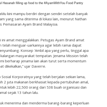
l Hasanah filling up food to the #AyamWithYou Food Pantry
Mu kini mampu berdiri dengan sendiri setelah banyak
m yang sama diterima di lokasi lain, menurut Nathan
s Pemasaran Ayam Brand Malaysia.
ti ini amat menggalakkan. Petugas Ayam Brand amat
an telah menguar-uarkannya agar lebih ramai dapat
enyumbang. Konsep ‘Ambil apa yang perlu, tinggal apa
m kalangan masyarakat tempatan. Jenama Mission telah
 Kami berharap jenama lain akan turut serta momentum
pat dikekalkan,” ujar Daverre.
osial Korporatnya yang telah berjalan sekian lama,
 2 juta makanan berkhasiat kepada pertubuhan amal,
tuk lebih 22,500 orang dari 538 buah organisasi dan
al sejak 13 tahun lalu.
ntuk menerima dan menderma barang-barang keperluan