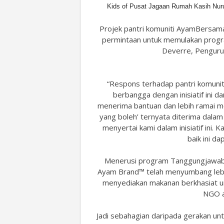
Kids of Pusat Jagaan Rumah Kasih Nuru
Projek pantri komuniti AyamBersama
permintaan untuk memulakan progra
Deverre, Penguru
“Respons terhadap pantri komuni
berbangga dengan inisiatif ini d
menerima bantuan dan lebih ramai m
yang boleh’ ternyata diterima dala
menyertai kami dalam inisiatif ini.
baik ini da
Menerusi program Tanggungjawab S
Ayam Brand™ telah menyumbang lebih
menyediakan makanan berkhasiat un
NGO am
Jadi sebahagian daripada gerakan u