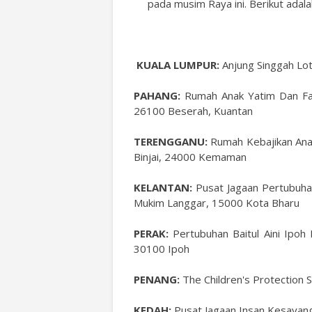
pada musim Raya ini. Berikut adala
KUALA LUMPUR:
Anjung Singgah Lot
PAHANG:
Rumah Anak Yatim Dan Fak
26100 Beserah, Kuantan
TERENGGANU:
Rumah Kebajikan Anak
Binjai, 24000 Kemaman
KELANTAN:
Pusat Jagaan Pertubuha
Mukim Langgar, 15000 Kota Bharu
PERAK:
Pertubuhan Baitul Aini Ipoh P
30100 Ipoh
PENANG:
The Children's Protection 
KEDAH:
Pusat Jagaan Insan Kesayang