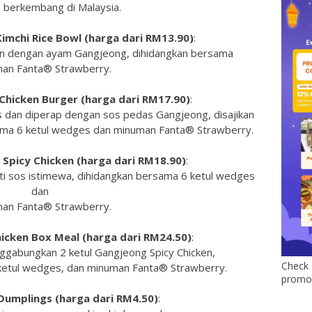
 berkembang di Malaysia.
mchi Rice Bowl (harga dari RM13.90)
:
kan dengan ayam Gangjeong, dihidangkan bersama
an Fanta® Strawberry.
hicken Burger (harga dari RM17.90)
:
s dan diperap dengan sos pedas Gangjeong, disajikan
ama 6 ketul wedges dan minuman Fanta® Strawberry.
Spicy Chicken (harga dari RM18.90)
:
ti sos istimewa, dihidangkan bersama 6 ketul wedges
dan
an Fanta® Strawberry.
hicken Box Meal (harga dari RM24.50)
:
gabungkan 2 ketul Gangjeong Spicy Chicken,
Check 
ketul wedges, dan minuman Fanta® Strawberry.
promo 
 Dumplings (harga dari RM4.50)
: