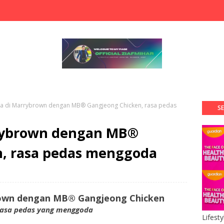
a di Marrybrown dengan MB® Gangjeong Chicken, rasa pedas
SE
rrybrown dengan MB®
, rasa pedas menggoda
rown dengan MB® Gangjeong Chicken
rasa pedas yang menggoda
Lifest