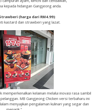
ti campuran ayam, kimchi dan cendawan,
a kepada hidangan Gangjeong anda.
 Strawberi (harga dari RM4.99)
:
nti kastard dan strawberi yang lazat.
 memperkenalkan kelainan melalui inovasi rasa sambil
pelanggan. MB Gangjeong Chicken versi terbaharu ini
alam menyajikan pengalaman kulinari yang segar dan
menarik,”