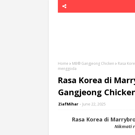
Home
MB® Gangjeong Chicken
Rasa Kore
menggoda
Rasa Korea di Ma
Gangjeong Chicken
ZiafMihar
June 22, 2025
Rasa Korea di Marryb
Nikmati 