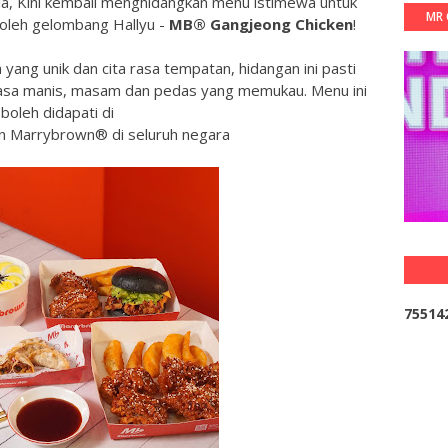
sia, Kini kembali menghidangkan menu istimewa untuk
MR 
 oleh gelombang Hallyu -
MB® Gangjeong Chicken
!
ang unik dan cita rasa tempatan, hidangan ini pasti
asa manis, masam dan pedas yang memukau. Menu ini
boleh didapati di
 Marrybrown® di seluruh negara
7
5
5
1
4