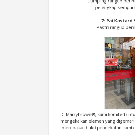
Dumpling rangup berin
pelengkap sempurn
7: Pai Kastard
Pastri rangup beri
“Di Marrybrown®, kami komited untuk
mengekalkan elemen yang digemari 
merupakan bukti pendekatan kami d