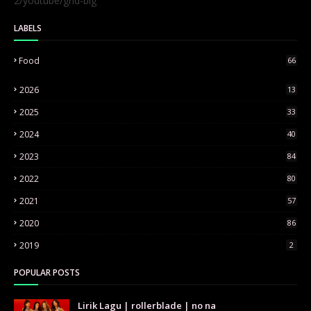
2/youtube/grid-big
LABELS
Food
66
2026
13
2025
33
2024
40
2023
84
2022
80
2021
57
2020
86
2019
2
POPULAR POSTS
Lirik Lagu | rollerblade | no na