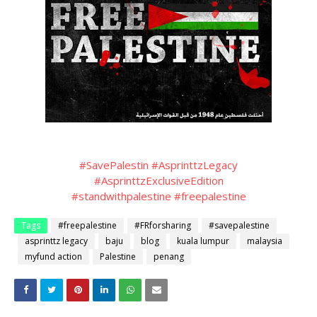
#SavePalestin
#AsprinttzLegacy
#AsprinttzExclusiveEdition
#standwithpalestine
#freepalestine
Tags
#freepalestine
#FRforsharing
#savepalestine
asprinttz legacy
baju
blog
kuala lumpur
malaysia
myfund action
Palestine
penang