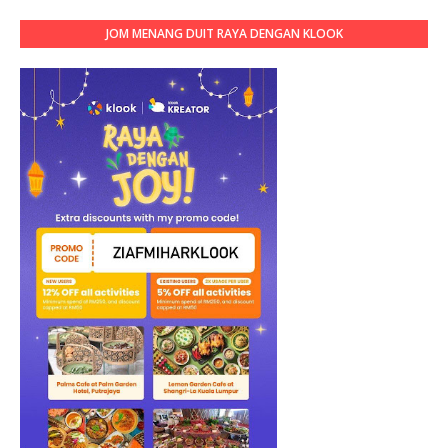
JOM MENANG DUIT RAYA DENGAN KLOOK