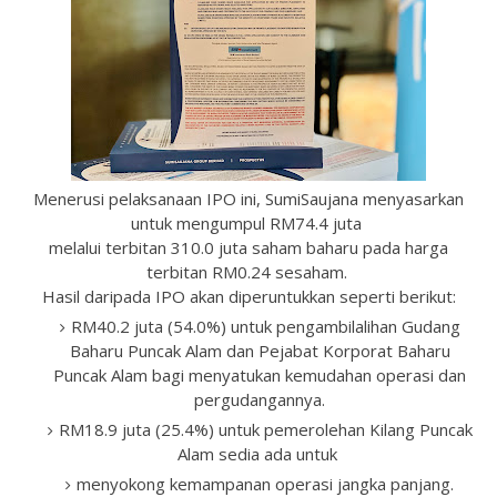
Menerusi pelaksanaan IPO ini, SumiSaujana menyasarkan
untuk mengumpul RM74.4 juta
melalui terbitan 310.0 juta saham baharu pada harga
terbitan RM0.24 sesaham.
Hasil daripada IPO akan diperuntukkan seperti berikut:
RM40.2 juta (54.0%) untuk pengambilalihan Gudang
Baharu Puncak Alam dan Pejabat Korporat Baharu
Puncak Alam bagi menyatukan kemudahan operasi dan
pergudangannya.
RM18.9 juta (25.4%) untuk pemerolehan Kilang Puncak
Alam sedia ada untuk
menyokong kemampanan operasi jangka panjang.