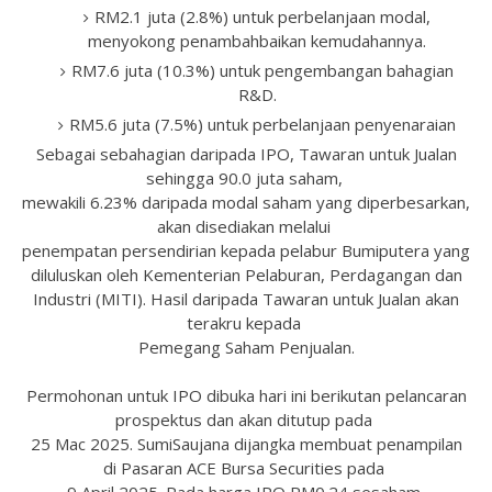
RM2.1 juta (2.8%) untuk perbelanjaan modal,
menyokong penambahbaikan kemudahannya.
RM7.6 juta (10.3%) untuk pengembangan bahagian
R&D.
RM5.6 juta (7.5%) untuk perbelanjaan penyenaraian
Sebagai sebahagian daripada IPO, Tawaran untuk Jualan
sehingga 90.0 juta saham,
mewakili 6.23% daripada modal saham yang diperbesarkan,
akan disediakan melalui
penempatan persendirian kepada pelabur Bumiputera yang
diluluskan oleh Kementerian Pelaburan, Perdagangan dan
Industri (MITI). Hasil daripada Tawaran untuk Jualan akan
terakru kepada
Pemegang Saham Penjualan.
Permohonan untuk IPO dibuka hari ini berikutan pelancaran
prospektus dan akan ditutup pada
25 Mac 2025. SumiSaujana dijangka membuat penampilan
di Pasaran ACE Bursa Securities pada