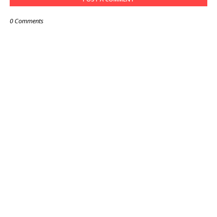
0 Comments