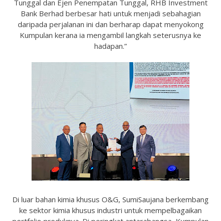
Tunggal dan Ejen Penempatan Tunggal, RHB Investment
Bank Berhad berbesar hati untuk menjadi sebahagian
daripada perjalanan ini dan berharap dapat menyokong
Kumpulan kerana ia mengambil langkah seterusnya ke
hadapan.”
Di luar bahan kimia khusus O&G, SumiSaujana berkembang
ke sektor kimia khusus industri untuk mempelbagaikan