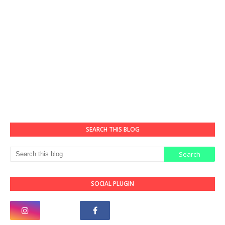
SEARCH THIS BLOG
SOCIAL PLUGIN