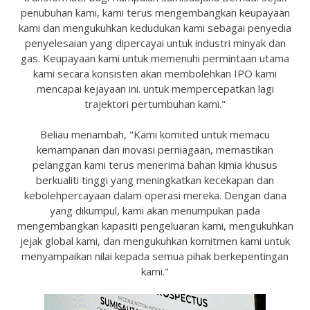
penubuhan kami, kami terus mengembangkan keupayaan
kami dan mengukuhkan kedudukan kami sebagai penyedia
penyelesaian yang dipercayai untuk industri minyak dan
gas. Keupayaan kami untuk memenuhi permintaan utama
kami secara konsisten akan membolehkan IPO kami
mencapai kejayaan ini. untuk mempercepatkan lagi
trajektori pertumbuhan kami."
Beliau menambah, "Kami komited untuk memacu
kemampanan dan inovasi perniagaan, memastikan
pelanggan kami terus menerima bahan kimia khusus
berkualiti tinggi yang meningkatkan kecekapan dan
kebolehpercayaan dalam operasi mereka. Dengan dana
yang dikumpul, kami akan menumpukan pada
mengembangkan kapasiti pengeluaran kami, mengukuhkan
jejak global kami, dan mengukuhkan komitmen kami untuk
menyampaikan nilai kepada semua pihak berkepentingan
kami."