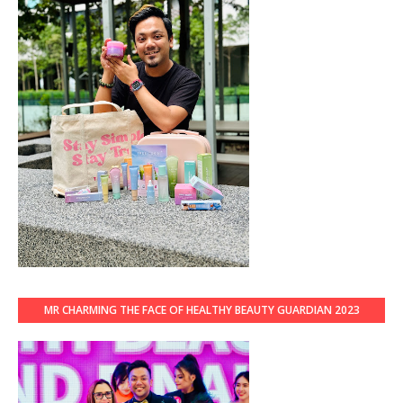
MR CHARMING THE FACE OF HEALTHY BEAUTY GUARDIAN 2023