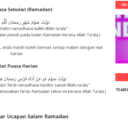
MR 
asa Sebulan (Ramadan)
نَوَيْتُ صَوْمَ شَهْرِ رَمَضَانَ كُلِّهِ لِل
hri ramadhana kullihi lillahi ta‘ala.”
lan penuh pada bulan Ramadan kerana Allah Ta‘ala.)
n, anda masih boleh berniat setiap malam dengan niat
harian:
iat Puasa Harian
نَوَيْتُ صَوْمَ غَدٍ عَنْ أَدَاءِ فَرْضِ رَمَضَانَ هَذِهِ
i fardi ramadhana hazihis sanati lillahi ta‘ala.”
7
5
4
8
5
enunaikan fardu Ramadan tahun ini kerana Allah Ta‘ala.)
ar Ucapan Salam Ramadan