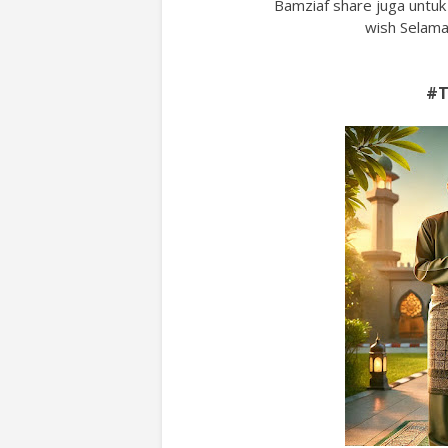
Bamziaf share juga untu
wish Selam
#T