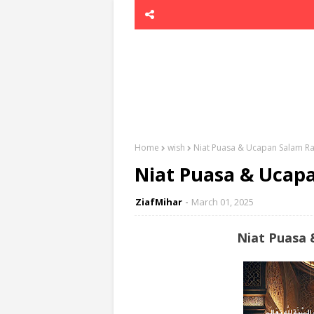
Home
wish
Niat Puasa & Ucapan Salam 
Niat Puasa & Uca
ZiafMihar
March 01, 2025
Niat Puasa