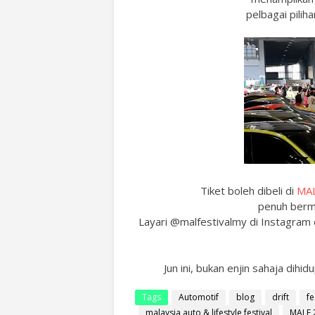
pelbagai pili
Tiket boleh dibeli di
MA
penuh berm
Layari @malfestivalmy di Instagram d
Jun ini, bukan enjin sahaja di
Tags
Automotif
blog
drift
fe
malaysia auto & lifestyle festival
MALF 