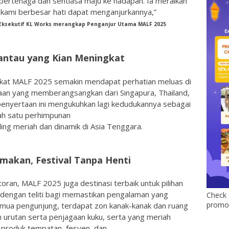
bertenaga dan sentiasa maju ke hadapan. Ia meraikan
 kami berbesar hati dapat menganjurkannya,”
Eksekutif KL Works merangkap Penganjur Utama MALF 2025
antau yang Kian Meningkat
kat MALF 2025 semakin mendapat perhatian meluas di
aan yang memberangsangkan dari Singapura, Thailand,
penyertaan ini mengukuhkan lagi kedudukannya sebagai
ah satu perhimpunan
ing meriah dan dinamik di Asia Tenggara.
makan, Festival Tanpa Henti
ran, MALF 2025 juga destinasi terbaik untuk pilihan
ng dengan teliti bagi memastikan pengalaman yang
Check 
promo 
mua pengunjung, terdapat zon kanak-kanak dan ruang
n urutan serta penjagaan kuku, serta yang meriah
produk tempatan, fesyen, dan