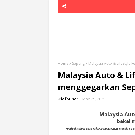
Home
Sepang
Malaysia Auto & Lifestyle 
Malaysia Auto & Lif
menggegarkan Se
ZiafMihar
May 29, 2025
Malaysia Auto
bakal 
Festival Auto & Gaya Hidup Malaysia 2025 Menuju Ke 