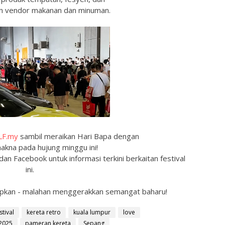
han vendor makanan dan minuman.
LF.my
sambil meraikan Hari Bapa dengan
akna pada hujung minggu ini!
an Facebook untuk informasi terkini berkaitan festival
ini.
hidupkan - malahan menggerakkan semangat baharu!
stival
kereta retro
kuala lumpur
love
2025
pameran kereta
Sepang