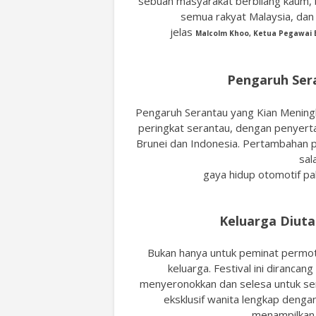
sebuah masyarakat berbilang kaum, 
semua rakyat Malaysia, dan
jelas
Malcolm Khoo, Ketua Pegawai 
Pengaruh Ser
Pengaruh Serantau yang Kian Mening
peringkat serantau, dengan penyert
Brunei dan Indonesia. Pertambahan 
sal
gaya hidup otomotif pal
Keluarga Diuta
Bukan hanya untuk peminat permoto
keluarga. Festival ini diranca
menyeronokkan dan selesa untuk se
eksklusif wanita lengkap denga
menampilkan 