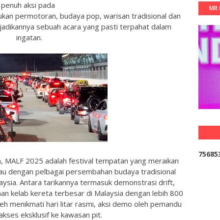
penuh aksi pada
MR 
kan permotoran, budaya pop, warisan tradisional dan
njadikannya sebuah acara yang pasti terpahat dalam
ingatan.
7
5
6
8
5
a, MALF 2025 adalah festival tempatan yang meraikan
ntau dengan pelbagai persembahan budaya tradisional
ysia. Antara tarikannya termasuk demonstrasi drift,
n kelab kereta terbesar di Malaysia dengan lebih 800
eh menikmati hari litar rasmi, aksi demo oleh pemandu
akses eksklusif ke kawasan pit.