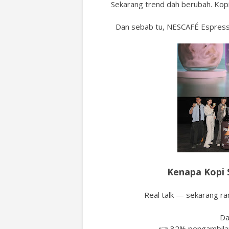
Sekarang trend dah berubah. Kop
Dan sebab tu, NESCAFÉ Espresso
Kenapa Kopi S
Real talk — sekarang ram
Da
👉 32% pengambilan 