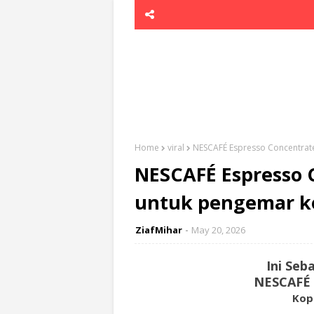
Home
viral
NESCAFÉ Espresso Concentrate
NESCAFÉ Espresso 
untuk pengemar k
ZiafMihar
May 20, 2026
Ini Se
NESCAFÉ 
Kop