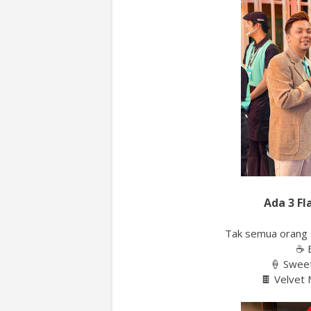
Ada 3 Fl
Tak semua orang s
☕ B
🍦 Sweet
🍫 Velvet