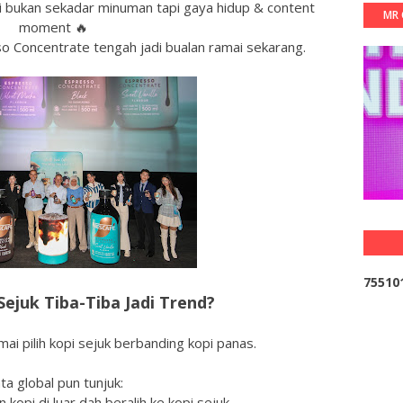
i bukan sekadar minuman tapi gaya hidup & content
MR 
moment 🔥
 Concentrate tengah jadi bualan ramai sekarang.
7
5
5
1
0
ejuk Tiba-Tiba Jadi Trend?
ai pilih kopi sejuk berbanding kopi panas.
ta global pun tunjuk:
kopi di luar dah beralih ke kopi sejuk