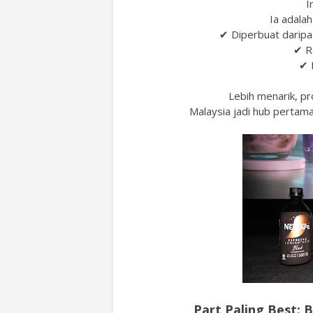
I
Ia adala
✔ Diperbuat daripad
✔ R
✔ 
Lebih menarik, pr
Malaysia jadi hub pertama
Part Paling Best: 