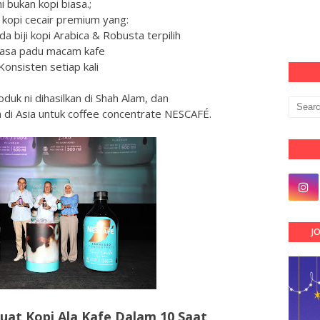
ni bukan kopi biasa.;
h kopi cecair premium yang:
a biji kopi Arabica & Robusta terpilih
asa padu macam kafe
Konsisten setiap kali
oduk ni dihasilkan di Shah Alam, dan
 di Asia untuk coffee concentrate NESCAFÉ.
J
Buat Kopi Ala Kafe Dalam 10 Saat