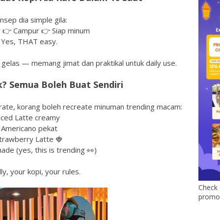
nsep dia simple gila:
 👉 Campur 👉 Siap minum
Yes, THAT easy.
 gelas — memang jimat dan praktikal untuk daily use.
k? Semua Boleh Buat Sendiri
te, korang boleh recreate minuman trending macam:
Iced Latte creamy
Americano pekat
trawberry Latte 🍓
de (yes, this is trending 👀)
ly, your kopi, your rules.
Check 
promo 