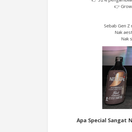
👉 Growt
Sebab Gen Z n
Nak aest
Nak s
Apa Special Sangat 