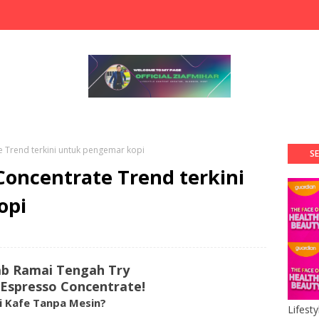
 Trend terkini untuk pengemar kopi
SE
Concentrate Trend terkini
opi
bab Ramai Tengah Try
Espresso Concentrate!
i Kafe Tanpa Mesin?
Lifest