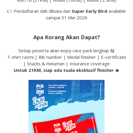
RM118 (21KM) | RM88 (10KM) | RM68 (5.5KM)
👉 Pendaftaran dah dibuka dan
Super Early Bird
available
sampai 31 Mei 2026
Apa Korang Akan Dapat?
Setiap peserta akan enjoy race pack lengkap 🎽
T-shirt rasmi | Bib number | Medal finisher | E-certificate
| Snacks & minuman | Insurance coverage
Untuk 21KM, siap ada tuala eksklusif finisher 🔥