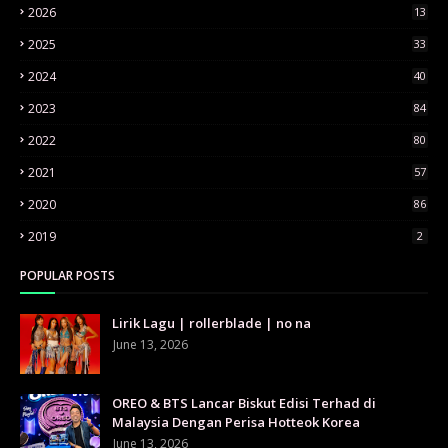
2026
13
2025
33
2024
40
2023
84
2022
80
2021
57
2020
86
2019
2
POPULAR POSTS
Lirik Lagu | rollerblade | no na
June 13, 2026
OREO & BTS Lancar Biskut Edisi Terhad di
Malaysia Dengan Perisa Hotteok Korea
June 13, 2026