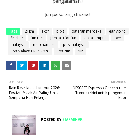
pengalaman.!
Jumpa korang di sana!!
Tags
21km
aktif
blog
dataran merdeka
early bird
finisher
fun run
jom laju for fun
kuala lumpur
love
malaysia
merchandise
pos malaysia
Pos Malaysia Run 2026
Pos Run
run
OLDER
NEWER
Rain Rave Kuala Lumpur 2026:
NESCAFÉ Espresso Concentrate
Festival Muzik Air Paling Unik
Trend terkini untuk pengemar
Sempena Hari Pekerja!
kopi
POSTED BY
ZIAFMIHAR