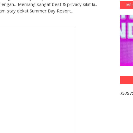
engah... Memang sangat best & privacy sikit la..
MR 
bam stay dekat Summer Bay Resort..
7
5
7
5
7