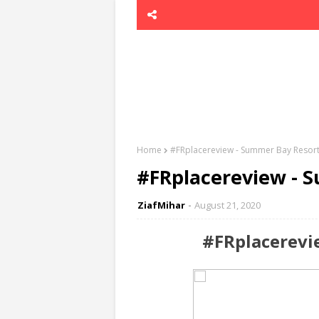
Home
#FRplacereview - Summer Bay Resor
#FRplacereview - 
ZiafMihar
August 21, 2020
#FRplacerevi