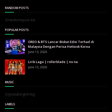
RANDOM POSTS
3/random/post-list
POPULAR POSTS
OREO & BTS Lancar Biskut Edisi Terhad di
Malaysia Dengan Perisa Hotteok Korea
June 13, 2026
Lirik Lagu | rollerblade | no na
June 13, 2026
MUSIC
2/youtube/grid-big
LABELS