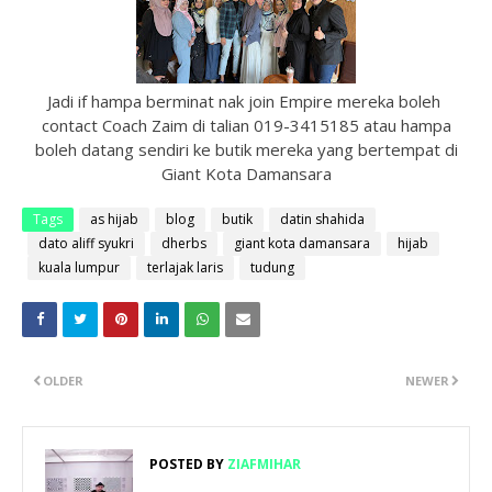
Jadi if hampa berminat nak join Empire mereka boleh
contact Coach Zaim di talian 019-3415185 atau hampa
boleh datang sendiri ke butik mereka yang bertempat di
Giant Kota Damansara
Tags
as hijab
blog
butik
datin shahida
dato aliff syukri
dherbs
giant kota damansara
hijab
kuala lumpur
terlajak laris
tudung
OLDER
NEWER
POSTED BY
ZIAFMIHAR