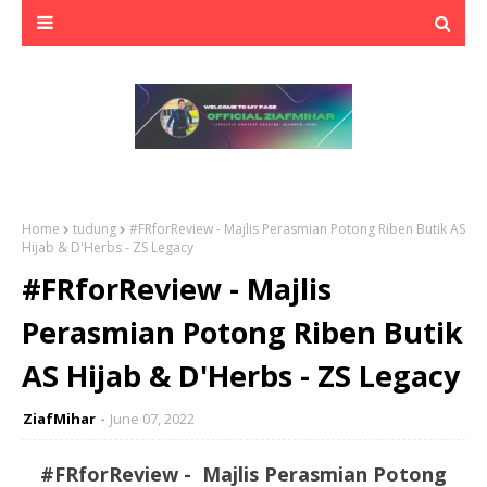
Home
tudung
#FRforReview - Majlis Perasmian Potong Riben Butik AS
Hijab & D'Herbs - ZS Legacy
#FRforReview - Majlis
Perasmian Potong Riben Butik
AS Hijab & D'Herbs - ZS Legacy
ZiafMihar
June 07, 2022
#FRforReview - Majlis Perasmian Potong