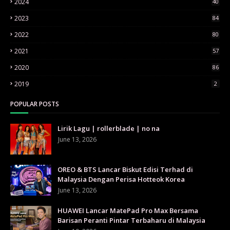
2024
40
2023
84
2022
80
2021
57
2020
86
2019
2
POPULAR POSTS
Lirik Lagu | rollerblade | no na
June 13, 2026
OREO & BTS Lancar Biskut Edisi Terhad di
Malaysia Dengan Perisa Hotteok Korea
June 13, 2026
HUAWEI Lancar MatePad Pro Max Bersama
Barisan Peranti Pintar Terbaharu di Malaysia