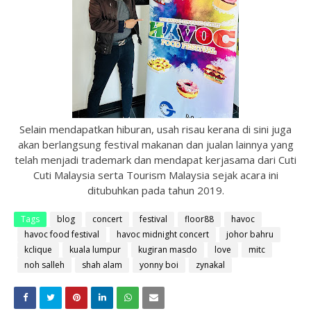
Selain mendapatkan hiburan, usah risau kerana di sini juga
akan berlangsung festival makanan dan jualan lainnya yang
telah menjadi trademark dan mendapat kerjasama dari Cuti
Cuti Malaysia serta Tourism Malaysia sejak acara ini
ditubuhkan pada tahun 2019.
Tags
blog
concert
festival
floor88
havoc
havoc food festival
havoc midnight concert
johor bahru
kclique
kuala lumpur
kugiran masdo
love
mitc
noh salleh
shah alam
yonny boi
zynakal