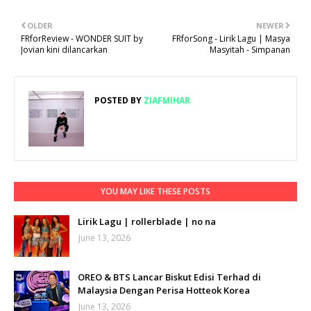
OLDER
NEWER
FRforReview - WONDER SUIT by
FRforSong - Lirik Lagu | Masya
Jovian kini dilancarkan
Masyitah - Simpanan
POSTED BY
ZIAFMIHAR
YOU MAY LIKE THESE POSTS
Lirik Lagu | rollerblade | no na
June 13, 2026
OREO & BTS Lancar Biskut Edisi Terhad di
Malaysia Dengan Perisa Hotteok Korea
June 13, 2026