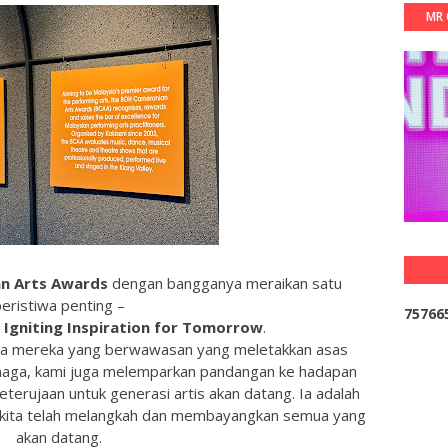
MR 
n Arts Awards
dengan bangganya meraikan satu
eristiwa penting –
7
5
7
6
6
 Igniting Inspiration for Tomorrow
.
a mereka yang berwawasan yang meletakkan asas
enaga, kami juga melemparkan pandangan ke hadapan
erujaan untuk generasi artis akan datang. Ia adalah
kita telah melangkah dan membayangkan semua yang
akan datang.