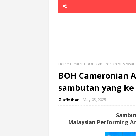
Home
teater
BOH Cameronian Arts Awards
BOH Cameronian A
sambutan yang ke 
ZiafMihar
May 05, 2025
Sambut
Malaysian Performing A