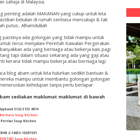
an sahaja di Malaysia.
ling penting adalah MAKANAN yang cukup untuk kita
astikan bekalan di rumah sentiasa mencukupi & tak
ah putus.. Alhamdulilah
 pastinya ada golongan yang tidak mampu untuk
ntuk terus menjalani Perintah Kawalan Pergerakan
ebanyakkan ada yang berniaga atau bekerja kais pagi
ang tapi dalam situasi sekarang ada yang gaji atau
ti kerana tidak mampu bekerja atau berniaga lagi.
a blog abam untuk kita hulurkan sedikit bantuan &
 mereka mampu untuk membantu golongan golongan
 meneruskan kehidupan tanpa perlu berlapar.
abam sediakan maklumat maklumat di bawah
aybank 5122 3133 4874
Kechara Soup Kitchen
Pertiwi Soup Kitchen
RHB 2-14035-10201591
PERTIWI Soup Kitchen