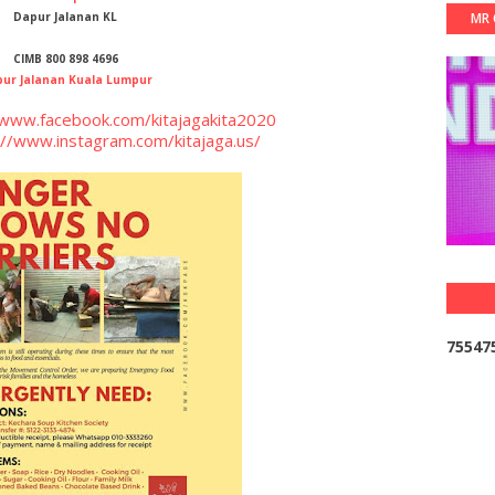
Dapur Jalanan KL
MR 
CIMB 800 898 4696
ur Jalanan Kuala Lumpur
/www.facebook.com/kitajagakita2020
://www.instagram.com/kitajaga.us/
7
5
5
4
7