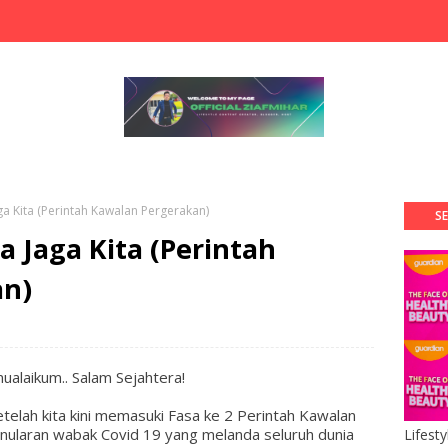
ga Kita (Perintah Kawalan Pergerakan)
SE
a Jaga Kita (Perintah
an)
alaikum.. Salam Sejahtera!
elah kita kini memasuki Fasa ke 2 Perintah Kawalan
nularan wabak Covid 19 yang melanda seluruh dunia
Lifest