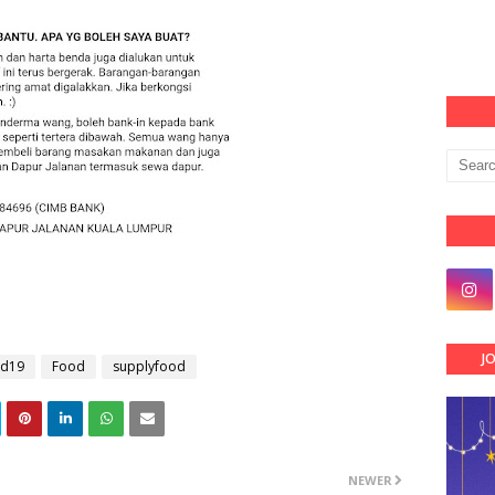
J
id19
Food
supplyfood
NEWER