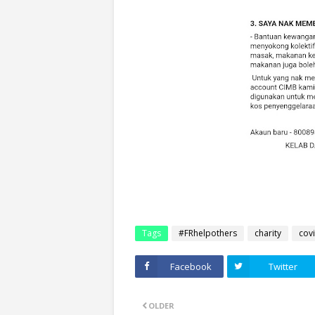
Tags
#FRhelpothers
charity
cov
Facebook
Twitter
OLDER