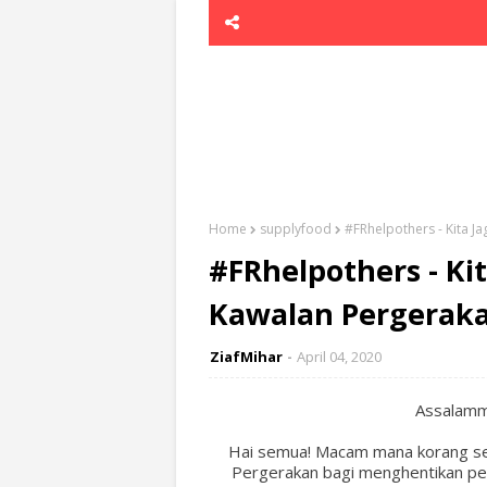
Home
supplyfood
#FRhelpothers - Kita Ja
#FRhelpothers - Kit
Kawalan Pergerak
ZiafMihar
April 04, 2020
Assalammu
Hai semua! Macam mana korang set
Pergerakan bagi menghentikan pe